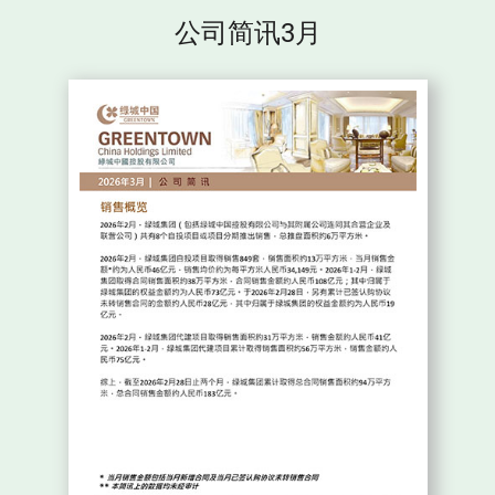
公司简讯3月