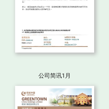
公司简讯1月