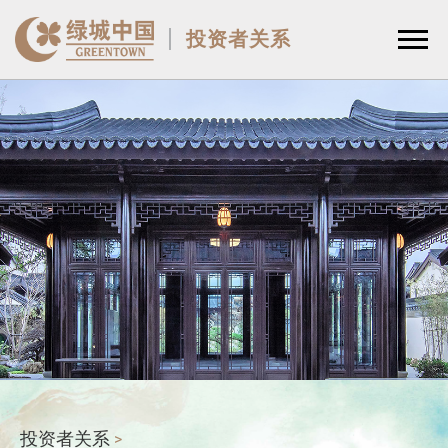
投资者关系
投资者关系
>