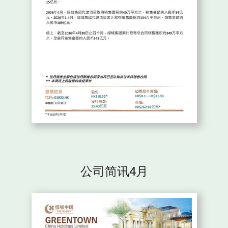
公司简讯4月