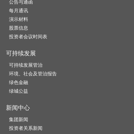
公告与通函
每月通讯
演示材料
股票信息
投资者会议时间表
可持续发展
可持续发展管治
环境、社会及管治报告
绿色金融
绿城公益
新闻中心
集团新闻
投资者关系新闻